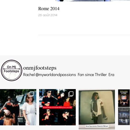
Rome 2014
26 août 2014
onmjfootsteps
Rachel @myworldandpassions
Fan since Thriller Era