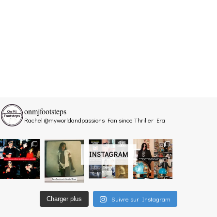
onmjfootsteps
Rachel @myworldandpassions
Fan since Thriller Era
INSTAGRAM
Suivre sur Instagram
Charger plus