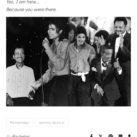
Yes, I am here….
Because you were there.
Remember
sammy davis jr
By
Rachelmj