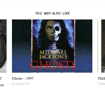
YOU MAY ALSO LIKE
f
Ghosts – 1997
Thri
25 janvier 2013
2 déc
yor