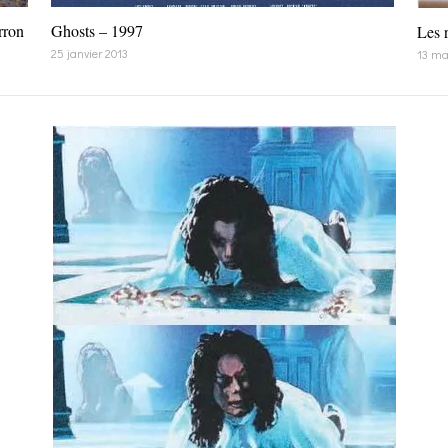
rron
Ghosts – 1997
Les 
25 janvier 2013
13 ma