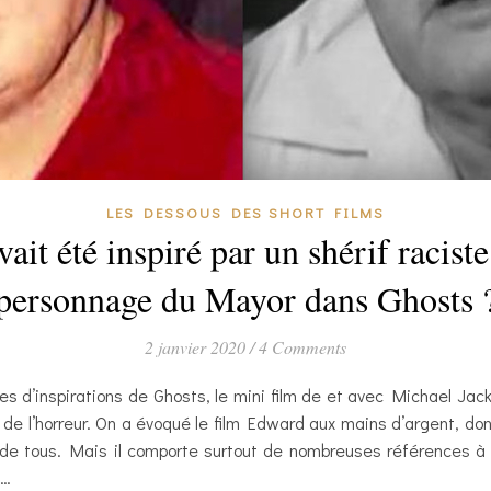
LES DESSOUS DES SHORT FILMS
ait été inspiré par un shérif racis
personnage du Mayor dans Ghosts 
2 janvier 2020
/
4 Comments
s d’inspirations de Ghosts, le mini film de et avec Michael Jack
e de l’horreur. On a évoqué le film Edward aux mains d’argent, d
 de tous. Mais il comporte surtout de nombreuses références à 
n…