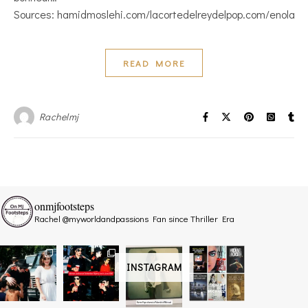
Sources: hamidmoslehi.com/lacortedelreydelpop.com/enolalee.
READ MORE
Rachelmj
onmjfootsteps
Rachel @myworldandpassions
Fan since Thriller Era
INSTAGRAM