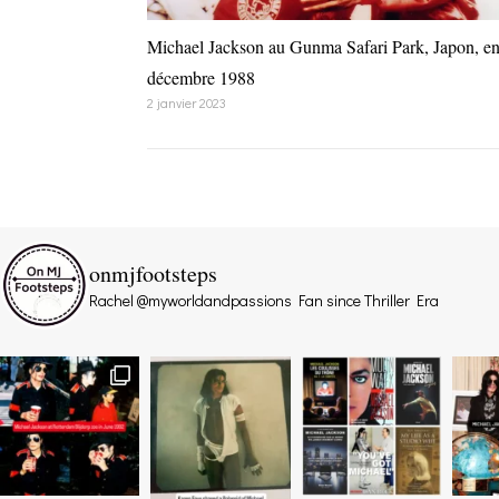
Michael Jackson au Gunma Safari Park, Japon, e
décembre 1988
2 janvier 2023
onmjfootsteps
Rachel @myworldandpassions
Fan since Thriller Era