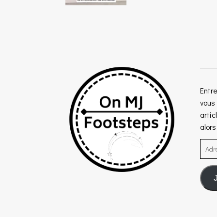
Entre
vous
artic
alor
Adre