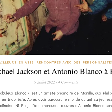
,
AILLEURS EN ASIE
RENCONTRES AVEC DES PERSONNALITÉ
hael Jackson et Antonio Blanco à 
9 juillet 2022
/
4 Comments
buleux Blanco », est un artiste originaire de Manille, aux Philip
 en Indonésie. Après avoir parcouru le monde durant sa jeunesse, 
 balinaise Ni Ronji. De nombreuses œuvres d’Antonio Blanco s