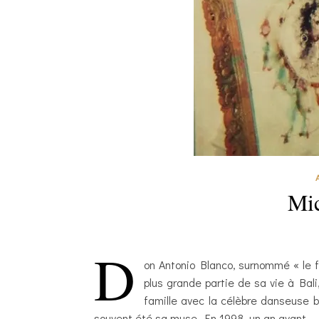
Mic
D
on Antonio Blanco, surnommé « le fa
plus grande partie de sa vie à Bali,
famille avec la célèbre danseuse
souvent été sa muse. En 1998, un an avant…