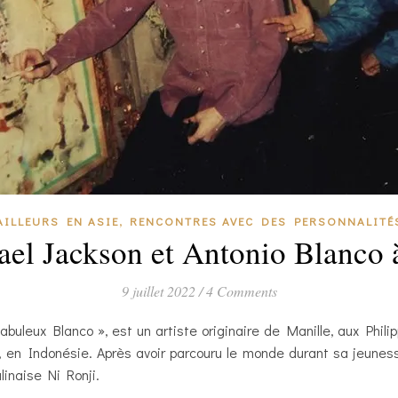
,
AILLEURS EN ASIE
RENCONTRES AVEC DES PERSONNALITÉ
el Jackson et Antonio Blanco 
9 juillet 2022
/
4 Comments
buleux Blanco », est un artiste originaire de Manille, aux Philip
 en Indonésie. Après avoir parcouru le monde durant sa jeunesse, 
linaise Ni Ronji.