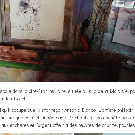
le dans la cité-Etat insulaire, située au sud de la Malaisie, pou
affles Hotel.
 qu’il occupe que la star reçoit Antonio Blanco. L’artiste philippin
chanteur que celui-ci lui dédicace. Michael Jackson achète deux 
e aux enchères et l’argent offert à des œuvres de charité, pour l