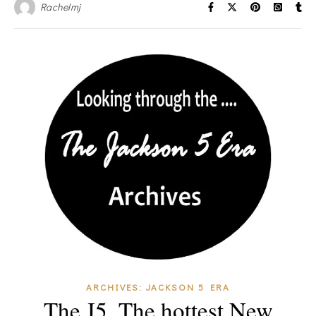
Rachelmj
ARCHIVES: JACKSON 5 ERA
The J5, The hottest New