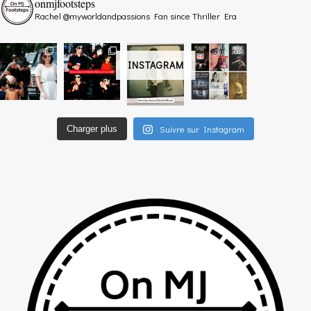
onmjfootsteps
Rachel @myworldandpassions
Fan since Thriller Era
INSTAGRAM
Suivre sur Instagram
Charger plus