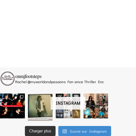
onmjfootsteps
Rachel @myworldandpassions
Fan since Thriller Era
INSTAGRAM
Suivre sur Instagram
Charger plus