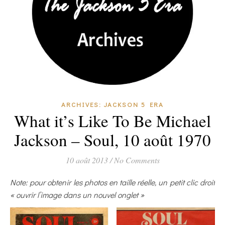
ARCHIVES: JACKSON 5 ERA
What it’s Like To Be Michael
Jackson – Soul, 10 août 1970
10 août 2013
/
No Comments
Note: pour obtenir les photos en taille réelle, un petit clic droit
« ouvrir l’image dans un nouvel onglet »