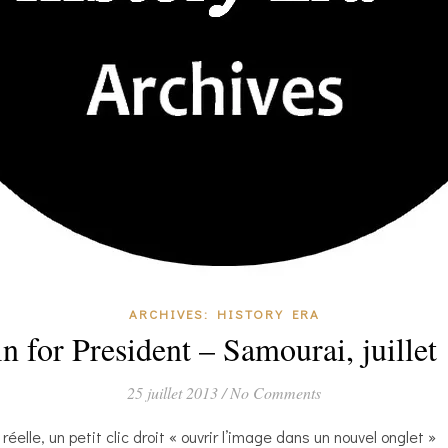
ARCHIVES: HISTORY ERA
in for President – Samourai, juillet
25 juillet 2013
/
No Comments
 réelle, un petit clic droit « ouvrir l’image dans un nouvel onglet »