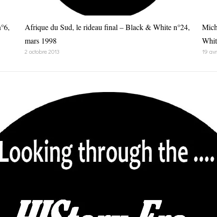
n°6,
Afrique du Sud, le rideau final – Black & White n°24,
Mich
mars 1998
Whit
2 octobre 2013
19 avr