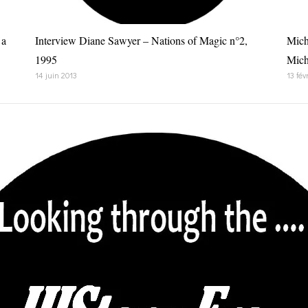
 a
Interview Diane Sawyer – Nations of Magic n°2,
Mich
1995
Mich
14 juin 2013
13 fév