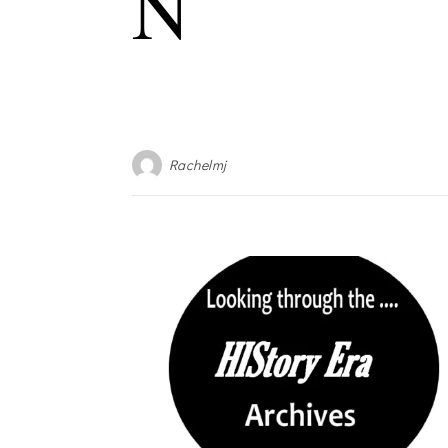
N
Rachelmj