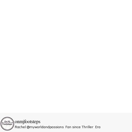
onmjfootsteps
Rachel @myworldandpassions
Fan since Thriller Era