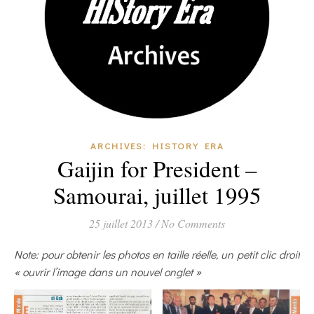
ARCHIVES: HISTORY ERA
Gaijin for President –
Samourai, juillet 1995
25 juillet 2013
/
No Comments
Note: pour obtenir les photos en taille réelle, un petit clic droit
« ouvrir l’image dans un nouvel onglet »