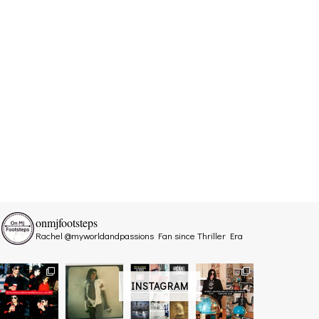
onmjfootsteps
Rachel @myworldandpassions
Fan since Thriller Era
INSTAGRAM