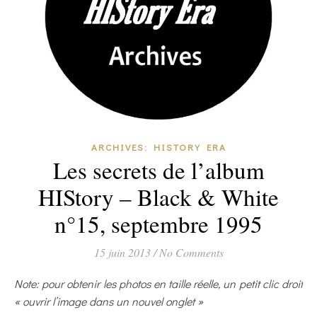
ARCHIVES: HISTORY ERA
Les secrets de l’album
HIStory – Black & White
n°15, septembre 1995
15 juin 2013
/
No Comments
Note: pour obtenir les photos en taille réelle, un petit clic droit
« ouvrir l’image dans un nouvel onglet »