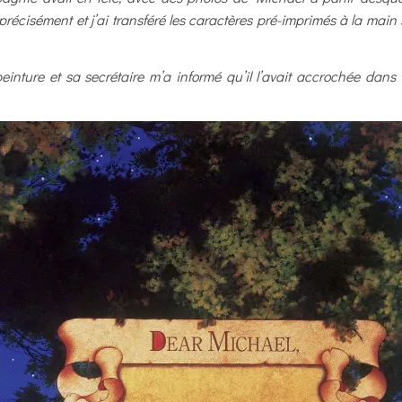
précisément et j’ai transféré les caractères pré-imprimés à la main s
peinture et sa secrétaire m’a informé qu’il l’avait accrochée dans