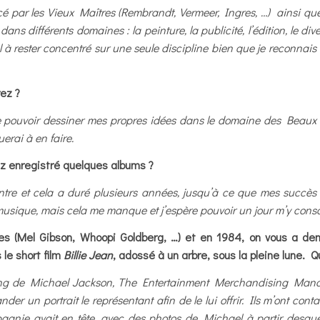
uencé par les Vieux Maîtres (Rembrandt, Vermeer, Ingres, …) ainsi qu
é dans différents domaines : la peinture, la publicité, l’édition, le d
 à rester concentré sur une seule discipline bien que je reconnais
ez ?
de pouvoir dessiner mes propres idées dans le domaine des Beaux 
uerai à en faire.
z enregistré quelques albums ?
eintre et cela a duré plusieurs années, jusqu’à ce que mes succè
musique, mais cela me manque et j’espère pouvoir un jour m’y cons
res (Mel Gibson, Whoopi Goldberg, …) et en 1984, on vous a d
le short film
Billie Jean
, adossé à un arbre, sous la pleine lune. 
g de Michael Jackson, The Entertainment Merchandising Manageme
un portrait le représentant afin de le lui offrir. Ils m’ont contacté
pagnie avait en tête, avec des photos de Michael à partir desquell