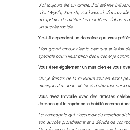
J’ai toujours été un artiste. J’ai été très infl
d’Or (Wyeth, Parrish, Rockwell, …). J’ai travaill
m’exprimer de différentes manières. J’ai du mal
un succès rapide.
Y a-t-il cependant un domaine que vous préfér
Mon grand amour c’est la peinture et le fait 
spéciale pour l’illustration des livres et je contin
Vous êtes également un musicien et vous ave
Oui je faisais de la musique tout en étant p
musique. J’ai donc été forcé d’abandonner la 
Vous avez travaillé avec des artistes célèb
Jackson qui le représente habillé comme dans 
La compagnie qui s’occupait du merchandisin
son succès grandissant et a décidé de commander 
On m’a remis la totalité du projet que la com