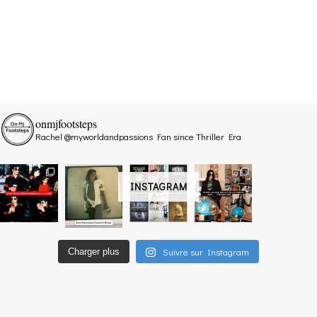
onmjfootsteps
Rachel @myworldandpassions
Fan since Thriller Era
INSTAGRAM
Suivre sur Instagram
Charger plus