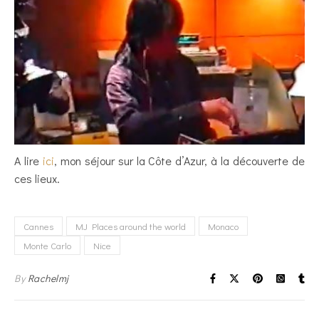
A lire
ici
, mon séjour sur la Côte d’Azur, à la découverte de
ces lieux.
Cannes
MJ Places around the world
Monaco
Monte Carlo
Nice
By
Rachelmj