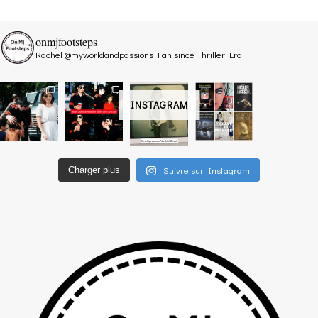
onmjfootsteps
Rachel @myworldandpassions
Fan since Thriller Era
INSTAGRAM
Suivre sur Instagram
Charger plus