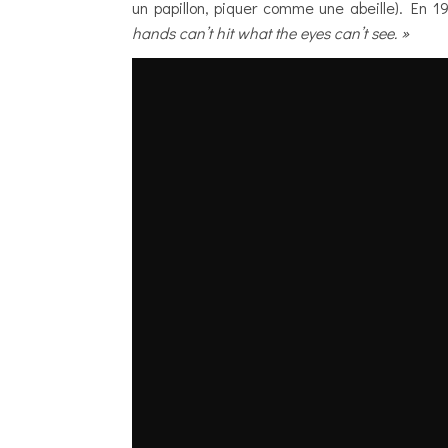
un papillon, piquer comme une abeille). En
hands can’t hit what the eyes can’t see. »