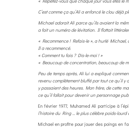
« Répétez-vous que chaque jour vous êtes le meil
C’est comme ça qu’Ali a enfoncé le clou déjà pl
Michael adorait Ali parce qu’ils avaient la mê
a fait un numéro de lévitation. Il flottait littéra
« Recommence ! Refais-le », a hurlé Michael, qui
Il a recommencé.
« Comment tu fais ? Dis-le-moi ! »
« Beaucoup de concentration, beaucoup de magie
Peu de temps après, Ali lui a expliqué comment
revenu complètement bluffé par tout ce qu’il y a
y passaient des heures. Mon frère, de cette man
ce qu’il fallait pour devenir un personnage publ
En février 1977, Muhamed Ali participe à l’é
l’histoire du Ring … le plus célèbre poids-lourd
Michael en profite pour jouer des poings en f