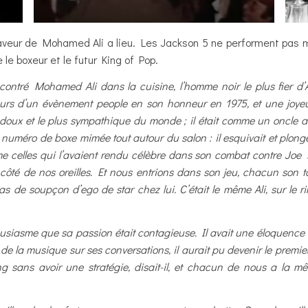
veur de Mohamed Ali a lieu. Les Jackson 5 ne performent pas m
le boxeur et le futur King of Pop.
rencontré Mohamed Ali dans la cuisine, l’homme noir le plus fier
urs d’un évènement people en son honneur en 1975, et une joyeuse 
s doux et le plus sympathique du monde ; il était comme un oncle a
un numéro de boxe mimée tout autour du salon : il esquivait et plonge
 celles qui l’avaient rendu célèbre dans son combat contre Joe Fr
ôté de nos oreilles. Et nous entrions dans son jeu, chacun son t
s de soupçon d’ego de star chez lui. C’était le même Ali, sur le ri
thousiasme que sa passion était contagieuse. Il avait une éloquence d
 de la musique sur ses conversations, il aurait pu devenir le premier
ing sans avoir une stratégie, disait-il, et chacun de nous a la