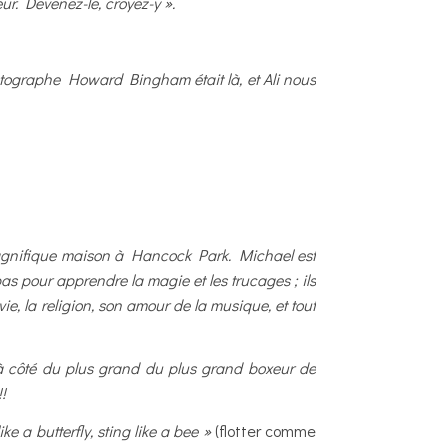
ur. Devenez-le, croyez-y ».
hotographe Howard Bingham était là, et Ali nous
a magnifique maison à Hancock Park. Michael est
bas pour apprendre la magie et les trucages ; ils
e, la religion, son amour de la musique, et tout
à côté du plus grand du plus grand boxeur de
!
like a butterfly, sting like a bee »
(flotter comme