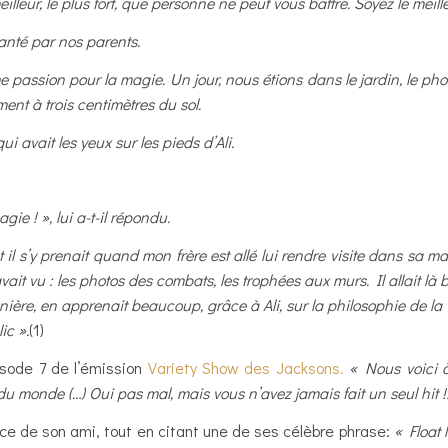
leur, le plus fort, que personne ne peut vous battre. Soyez le meille
anté par nos parents.
me passion pour la magie. Un jour, nous étions dans le jardin, le p
lement à trois centimètres du sol.
 avait les yeux sur les pieds d’Ali.
 ! », lui a-t-il répondu.
 il s’y prenait quand mon frère est allé lui rendre visite dans s
vait vu : les photos des combats, les trophées aux murs. Il allait là 
ière, en apprenait beaucoup, grâce à Ali, sur la philosophie de la vi
ic ».
(1)
pisode 7 de l’émission
Variety Show des Jacksons.
« Nous voici 
 du monde (…) Oui pas mal, mais vous n’avez jamais fait un seul hit !!
ace de son ami, tout en citant une de ses célèbre phrase:
« Float 