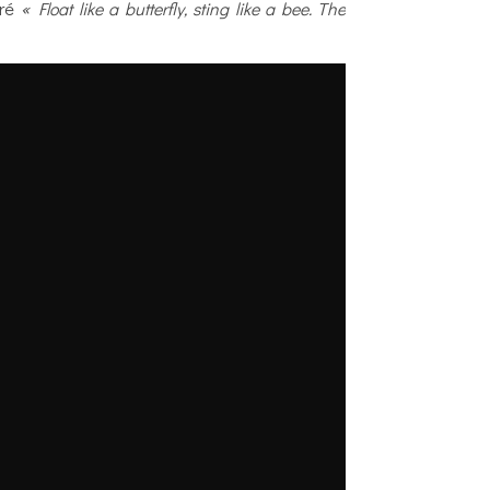
aré
« Float like a butterfly, sting like a bee. The