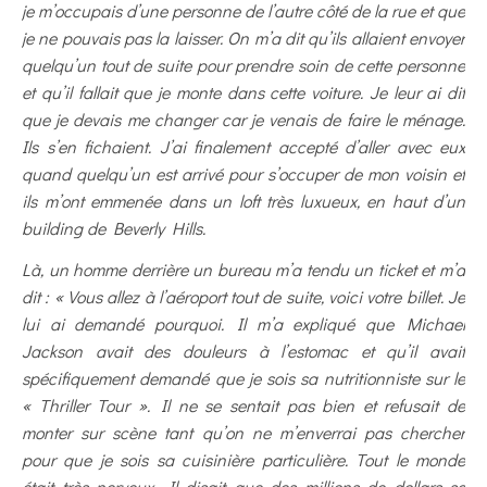
je m’occupais d’une personne de l’autre côté de la rue et que
je ne pouvais pas la laisser. On m’a dit qu’ils allaient envoyer
quelqu’un tout de suite pour prendre soin de cette personne
et qu’il fallait que je monte dans cette voiture. Je leur ai dit
que je devais me changer car je venais de faire le ménage.
Ils s’en fichaient. J’ai finalement accepté d’aller avec eux
quand quelqu’un est arrivé pour s’occuper de mon voisin et
ils m’ont emmenée dans un loft très luxueux, en haut d’un
building de Beverly Hills.
Là, un homme derrière un bureau m’a tendu un ticket et m’a
dit : « Vous allez à l’aéroport tout de suite, voici votre billet. Je
lui ai demandé pourquoi. Il m’a expliqué que Michael
Jackson avait des douleurs à l’estomac et qu’il avait
spécifiquement demandé que je sois sa nutritionniste sur le
« Thriller Tour ». Il ne se sentait pas bien et refusait de
monter sur scène tant qu’on ne m’enverrai pas chercher
pour que je sois sa cuisinière particulière. Tout le monde
était très nerveux. Il disait que des millions de dollars se