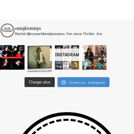
onmjfootsteps
Rachel @myworldandpassions
Fan since Thriller Era
INSTAGRAM
Suivre sur Instagram
Charger plus