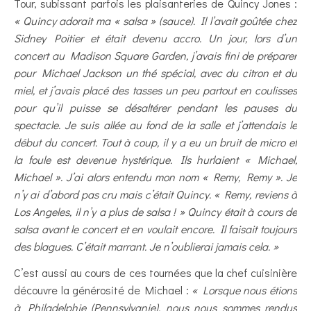
Tour, subissant parfois les plaisanteries de Quincy Jones :
« Quincy adorait ma « salsa » (sauce). Il l’avait goûtée chez
Sidney Poitier et était devenu accro. Un jour, lors d’un
concert au Madison Square Garden, j’avais fini de préparer
pour Michael Jackson un thé spécial, avec du citron et du
miel, et j’avais placé des tasses un peu partout en coulisses
pour qu’il puisse se désaltérer pendant les pauses du
spectacle. Je suis allée au fond de la salle et j’attendais le
début du concert. Tout à coup, il y a eu un bruit de micro et
la foule est devenue hystérique. Ils hurlaient « Michael,
Michael ». J’ai alors entendu mon nom « Remy, Remy ». Je
n’y ai d’abord pas cru mais c’était Quincy. « Remy, reviens à
Los Angeles, il n’y a plus de salsa ! » Quincy était à cours de
salsa avant le concert et en voulait encore. Il faisait toujours
des blagues. C’était marrant. Je n’oublierai jamais cela. »
C’est aussi au cours de ces tournées que la chef cuisinière
découvre la générosité de Michael :
« Lorsque nous étions
à Philadelphie (Pennsylvanie), nous nous sommes rendus