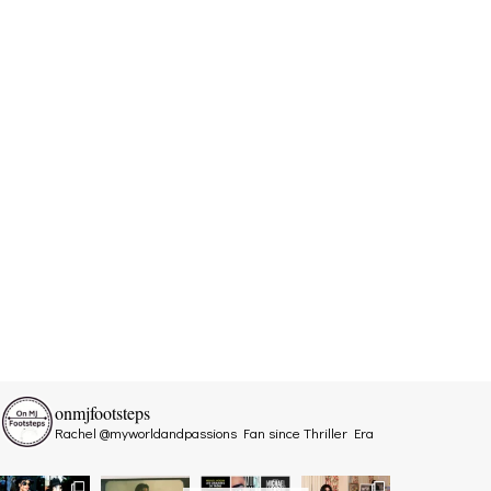
onmjfootsteps
Rachel @myworldandpassions
Fan since Thriller Era