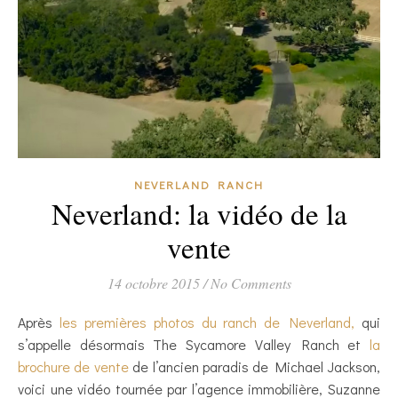
NEVERLAND RANCH
Neverland: la vidéo de la
vente
14 octobre 2015
/
No Comments
Après
les premières photos du ranch de Neverland,
qui
s’appelle désormais The Sycamore Valley Ranch et
la
brochure de vente
de l’ancien paradis de Michael Jackson,
voici une vidéo tournée par l’agence immobilière, Suzanne