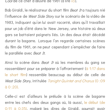
Cool
de ce chef d’œuvre de 1961 (à lire
ic
i
).
Bob Giraldi, le réalisateur du short film
Beat It
a toujours nié
l’influence de
West Side Story
sur le scénario de la vidéo de
1983, indiquant qu’on lui avait raconté, alors qu’il travaillait
pour un job d’été dans le New Jersey, une histoire où deux
gars se battaient poignets liés. Un des deux était décédé
durant la bagarre. Lorsque l’on regarde certaines scènes
du film de 1961, on ne peut cependant s’empêcher de faire
le parallèle avec
Beat It
.
Ainsi la scène dans
Beat It
où les membres du gang se
rassemblent pour se préparer à l’affrontement (
à 1:17 dans
le short film
) ressemble beaucoup au début de celle de
West Side Story
, intitulée
Tonight Quintet and Chorus
(0 :09
à 0 :20).
Celle-ci est d’ailleurs le prélude à la scène de bagarre
entre les chefs des deux gangs où, là aussi,
le début (de
0:11 à 0:35)
, malgré les dires de Giraldi, pourrait avoir