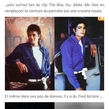
…puis surtout lors du clip
The Way You Make Me Feel
, en
remplaçant la ceinture du pantalon par une cravate nouée.
Et même dans ses pas de danses, il y a du Fred Astaire ….