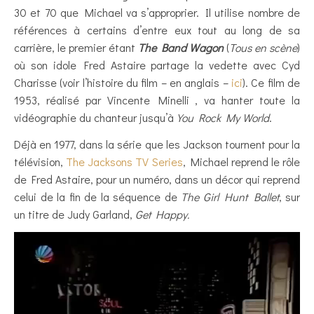
30 et 70 que Michael va s’approprier. Il utilise nombre de
références à certains d’entre eux tout au long de sa
carrière, le premier étant
The Band Wagon
(
Tous en scène
)
où son idole Fred Astaire partage la vedette avec Cyd
Charisse (voir l’histoire du film – en anglais –
ici
). Ce film de
1953, réalisé par Vincente Minelli , va hanter toute la
vidéographie du chanteur jusqu’à
You Rock My World
.
Déjà en 1977, dans la série que les Jackson tournent pour la
télévision,
The Jacksons TV Series
, Michael reprend le rôle
de Fred Astaire, pour un numéro, dans un décor qui reprend
celui de la fin de la séquence de
The Girl Hunt Ballet
, sur
un titre de Judy Garland,
Get Happy.