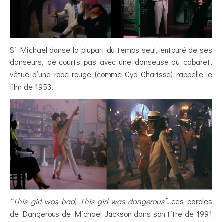
Si Michael danse la plupart du temps seul, entouré de ses
danseurs, de courts pas avec une danseuse du cabaret,
vêtue d’une robe rouge (comme Cyd Charisse) rappelle le
film de 1953.
“This girl was bad, This girl was dangerous”
…ces paroles
de Dangerous de Michael Jackson dans son titre de 1991