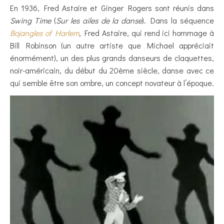
En 1936, Fred Astaire et Ginger Rogers sont réunis dans
Swing Time
(
Sur les ailes de la danse
). Dans la séquence
Bojangles of Harlem
, Fred Astaire, qui rend ici hommage à
Bill Robinson (un autre artiste que Michael appréciait
énormément), un des plus grands danseurs de claquettes,
noir-américain, du début du 20ème siècle, danse avec ce
qui semble être son ombre, un concept novateur à l’époque.