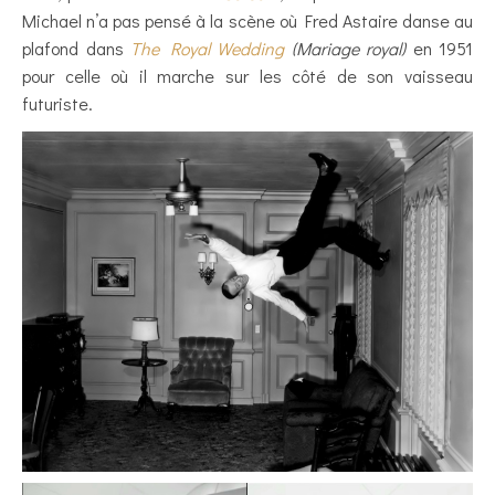
Michael n’a pas pensé à la scène où Fred Astaire danse au
plafond dans
The Royal Wedding
(Mariage royal)
en 1951
pour celle où il marche sur les côté de son vaisseau
futuriste.