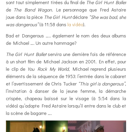
sont tout simplement tirées du final de
The Girl Hunt Ballet
de
The Band Wagon
. Le personnage que Fred Astaire
joue dans la pièce
The Girl Hunt
déclare
“She was bad, she
was dangerous”
(à 11:58 dans
la vidéo
).
Bad et Dangerous ….. également le nom des deux albums
de Michael …. Un autre hommage?
The Girl Hunt Ballet
servira une dernière fois de référence
à un short film de Michael Jackson en 2001. En effet, pour
le clip de
You Rock My World
, Michael reprend plusieurs
éléments de la séquence de 1953: l’entrée dans le cabaret
et l’avertissement de Chris Tucker
“This girl is dangerous”
,
l’invitation à danser de la jeune femme, la démarche
crispée, chapeau baissé sur le visage (à 5:54 dans la
vidéo) qu’adopte Fred Astaire lorsqu’il entre dans le club et
la scène de bagarre ….