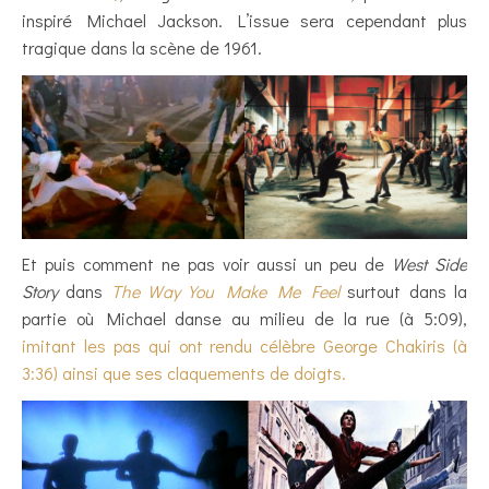
inspiré Michael Jackson. L’issue sera cependant plus
tragique dans la scène de 1961.
Et puis comment ne pas voir aussi un peu de
West Side
Story
dans
The Way You Make Me Feel
surtout dans la
partie où Michael danse au milieu de la rue (à 5:09),
imitant les pas qui ont rendu célèbre George Chakiris (à
3:36) ainsi que ses claquements de doigts.