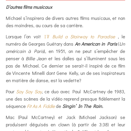
D’autres films musicaux
Michael s’inspirera de divers autres films musicaux, et non
des moindres, au cours de sa carrière.
Lorsque l’on voit
I
‘ll Build a Stairway to Paradise
, le
numéro de Georges Guétary dans
An American in Paris
(
Un
américain à Paris
), en 1951, on ne peut s’empêcher de
penser à
Billie Jean
et les dalles qui s’illuminent sous les
pas de Michael. Ce dernier se serait-il inspiré de ce film
de Vincente Minelli dont Gene Kelly, un de ses inspirateurs
en matière de danse, est la vedette?
Pour
Say Say Say
,
ce duo avec Paul McCartney de 1983,
une des scènes de la vidéo reprend presque fidèlement la
séquence
Fit As A Fiddle
de
Singin’ In The Rain.
Mac (Paul McCartney) et Jack (Michael Jackson) se
produisent déguisés en clown (à partir de 3:38) et leur