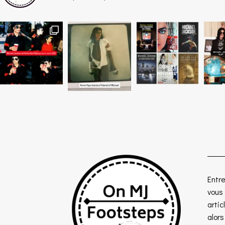
Entre
vous
artic
alor