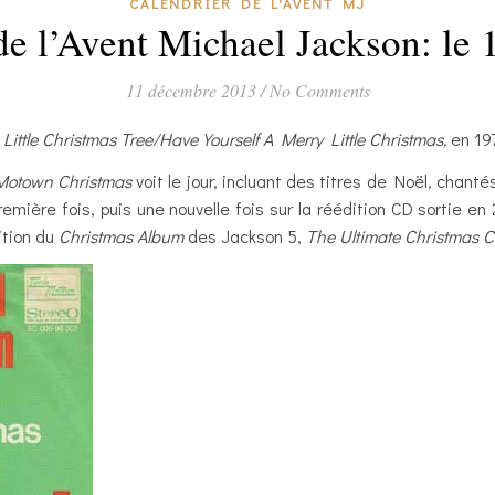
CALENDRIER DE L'AVENT MJ
de l’Avent Michael Jackson: le
11 décembre 2013
/
No Comments
s
Little Christmas Tree/Have Yourself A Merry Little Christmas,
en 197
Motown Christmas
voit le jour, incluant des titres de Noël, chant
remière fois, puis une nouvelle fois sur la réédition CD sortie e
ition du
Christmas Album
des Jackson 5,
The Ultimate Christmas Co