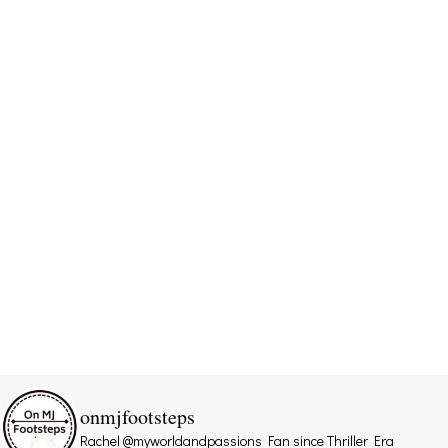
onmjfootsteps
Rachel @myworldandpassions
Fan since Thriller Era