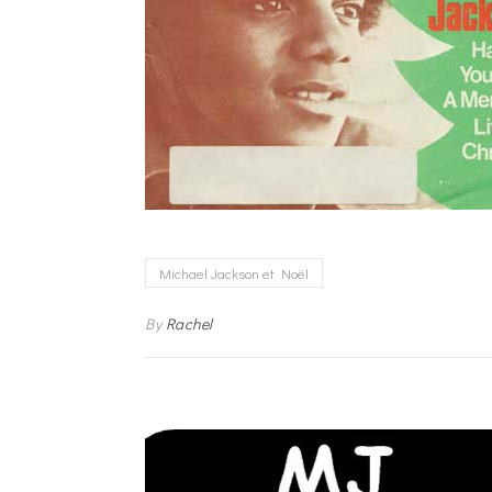
Michael Jackson et Noël
By
Rachel