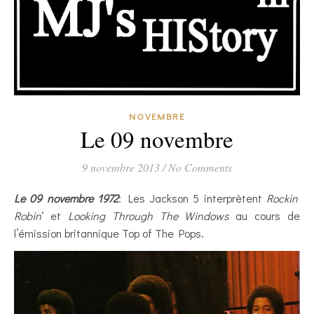
NOVEMBRE
Le 09 novembre
9 novembre 2013
/
No Comments
Le 09 novembre 1972
: Les Jackson 5 interprètent
Rockin’
Robin
‘ et
Looking Through The Windows
au cours de
l’émission britannique Top of The Pops.