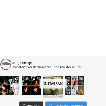
onmjfootsteps
Rachel @myworldandpassions
Fan since Thriller Era
INSTAGRAM
Suivre sur Instagram
Charger plus