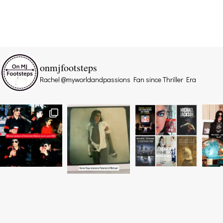
onmjfootsteps
Rachel @myworldandpassions
Fan since Thriller Era