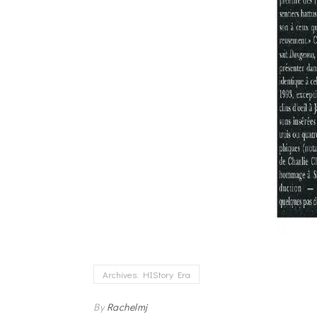
Archives: HIStory Era
By
Rachelmj