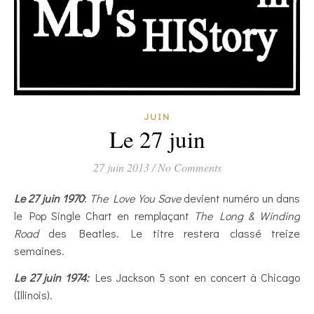
JUIN
Le 27 juin
27 juin 2013
/
No Comments
Le 27 juin 1970
:
The Love You Save
devient numéro un dans
le Pop Single Chart en remplaçant
The Long & Winding
Road
des Beatles. Le titre restera classé treize
semaines.
Le 27 juin 1974:
Les Jackson 5 sont en concert à Chicago
(Illinois).