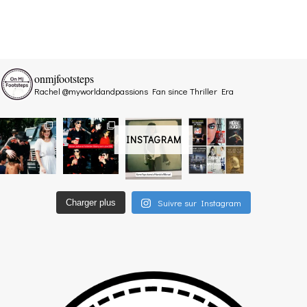
onmjfootsteps
Rachel @myworldandpassions
Fan since Thriller Era
INSTAGRAM
Suivre sur Instagram
Charger plus