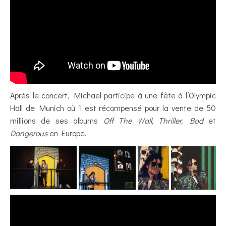
Après le concert, Michael participe à une fête à l’Olympic
Hall de Munich où il est récompensé pour la vente de 50
millions de ses albums
Off The Wall, Thriller, Bad
et
Dangerous
en Europe.