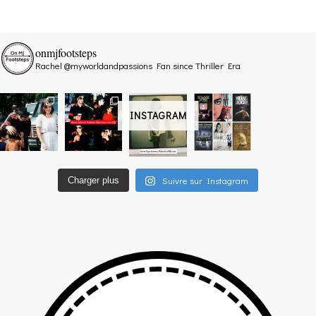
onmjfootsteps
Rachel @myworldandpassions
Fan since Thriller Era
INSTAGRAM
Suivre sur Instagram
Charger plus