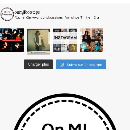
onmjfootsteps
Rachel @myworldandpassions
Fan since Thriller Era
INSTAGRAM
Suivre sur Instagram
Charger plus