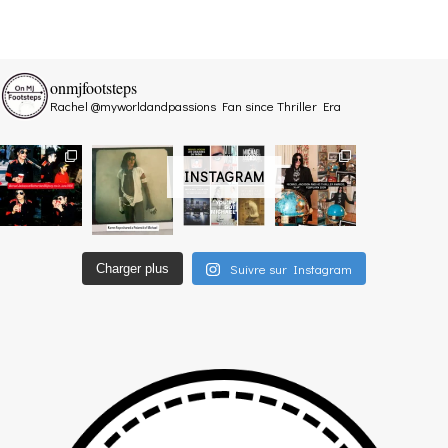
onmjfootsteps
Rachel @myworldandpassions
Fan since Thriller Era
INSTAGRAM
Suivre sur Instagram
Charger plus