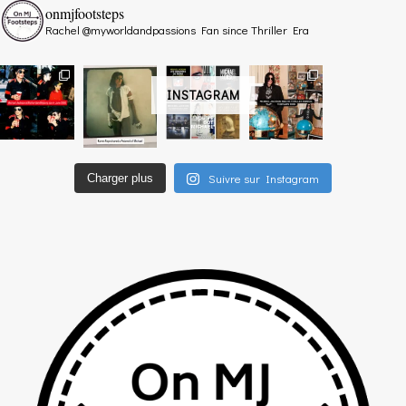
onmjfootsteps
Rachel @myworldandpassions
Fan since Thriller Era
INSTAGRAM
Suivre sur Instagram
Charger plus