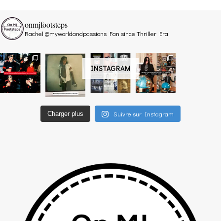
onmjfootsteps
Rachel @myworldandpassions
Fan since Thriller Era
INSTAGRAM
Suivre sur Instagram
Charger plus