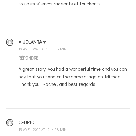
toujours si encourageants et touchants
♥ JOLANTA ♥
19 AVRIL 2020 AT 19 H 58 MIN
RÉPONDRE
A great story, you had a wonderful time and you can
say that you sang on the same stage as Michael.
Thank you, Rachel, and best regards.
CEDRIC
19 AVRIL 2020 AT 19 H 58 MIN