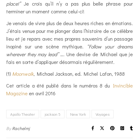
place!”
Je crois qu’il n’y a pas plus belle phrase pour
terminer un moment comme celui-ci!
Je venais de vivre plus de deux heures riches en émotions.
J’étais venue pour me plonger dans l’histoire de ce célèbre
lieu et je repars avec mes propres souvenirs d’un passage
inopiné sur une scène mythique.
“Follow your dreams
wherever they may lead”
…. Une devise de Michael que je
fais en sorte d’appliquer désormais régulièrement.
(1)
Moonwalk
, Michael Jackson, ed. Michel Lafon, 1988
Cet article a été publié dans le numéros 8 du
Invincible
Magazine
en avril 2016
Apollo Theater
jackson 5
New York
Voyages
By
Rachelmj