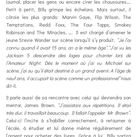
journal, placer les gens ou encore cirer les chaussures….
Petit à petit, Billy grimpe les échelons. Mais surtout, il
côtoie les plus grands: Marvin Gaye, Flip Wilson, The
Temptations, Redd Foxx, The Four Topps, Smokey
Robinson and The Miracles, …. Il est chargé d’amener le
jeune Stevie Wonder sur scène lorsqu’il s’y produit.
“Je l’ai
connu quand il avait 15 ans, on a le même âge”
.
“J’ai vu les
Jackson 5 descendre des loges pour chanter lors de
l’Amateur Night. Dès le moment où j’ai vu Michael sur
scène, j’ai su qu’il était destiné à un grand avenir. A l’âge de
neuf ans, il occupait la scène comme un professionnel”
nous
dit-il.
Il parle aussi de sa rencontre avec celui qui deviendra son
mentor, James Brown.
“J’assistais aux répétitions. Il était
très dur, il travaillait beaucoup. Il fallait l’appeler Mr Brown”
.
Celui-ci l’incite à s’habiller correctement, à retourner à
l’école, à étudier et lui donne même régulièrement de
l’argent pour acheter des livres. Grâce à lui, Billy sortira