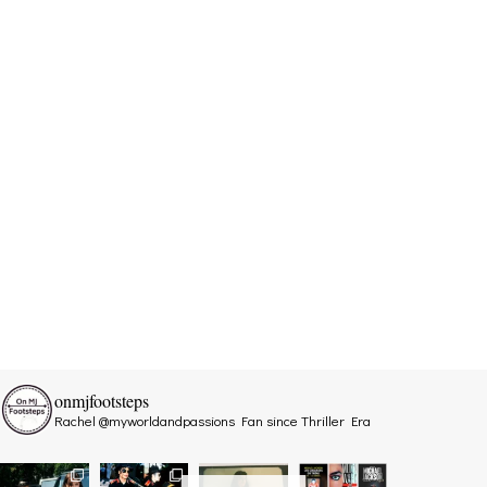
onmjfootsteps
Rachel @myworldandpassions
Fan since Thriller Era