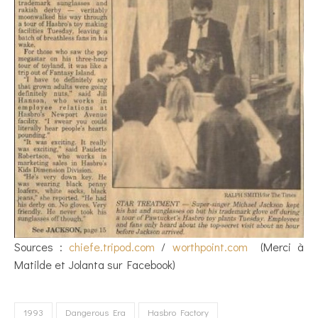
Sources :
chiefe.tripod.com
/
worthpoint.com
(Merci à
Matilde et Jolanta sur Facebook)
1993
Dangerous Era
Hasbro Factory