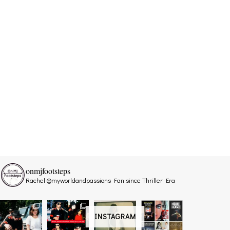
onmjfootsteps
Rachel @myworldandpassions
Fan since Thriller Era
INSTAGRAM