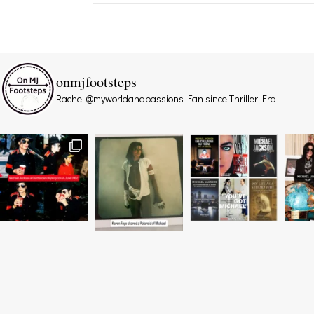
onmjfootsteps
Rachel @myworldandpassions
Fan since Thriller Era