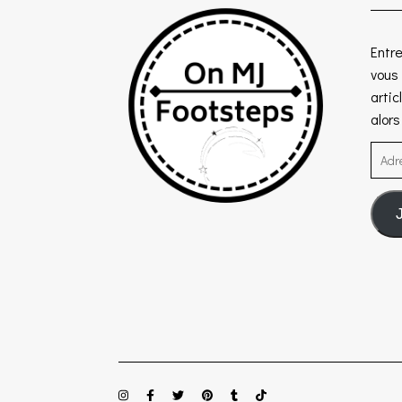
Entre
vous
artic
alor
Adre