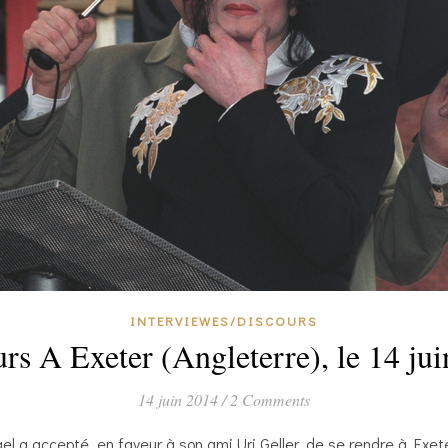
INTERVIEWES/DISCOURS
rs A Exeter (Angleterre), le 14 ju
14 juin 2014
/
2 Comments
ael a accepté, en faveur à son ami Uri Geller, de se rendre à Exe