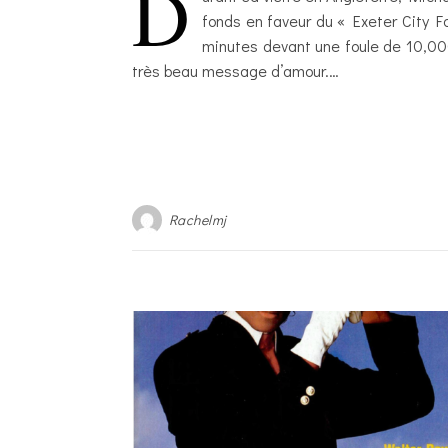
D
fonds en faveur du « Exeter City F
minutes devant une foule de 10,00
très beau message d’amour.…
Rachelmj