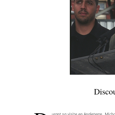
Discou
urant sa visite en Angleterre, Mich