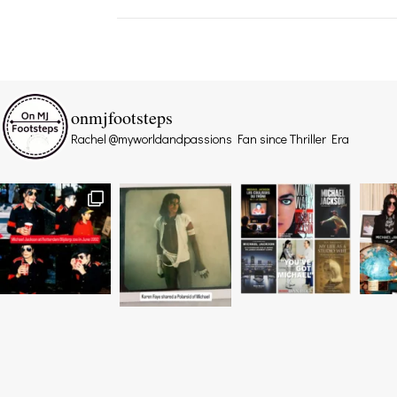
onmjfootsteps
Rachel @myworldandpassions
Fan since Thriller Era