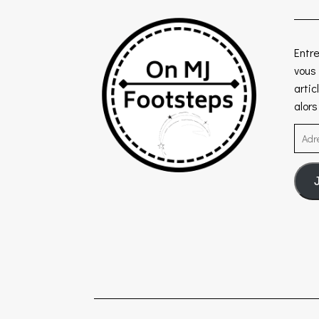
Entre
vous
artic
alor
Adre