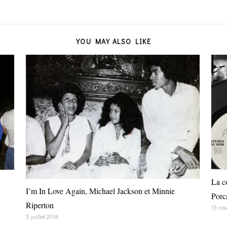
YOU MAY ALSO LIKE
La c
I’m In Love Again, Michael Jackson et Minnie
Porc
Riperton
13 no
5 juillet 2014