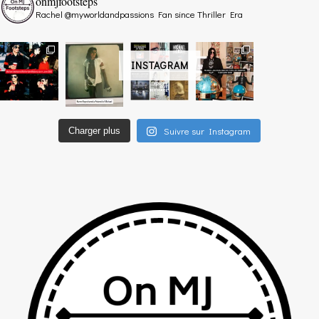
onmjfootsteps
Rachel @myworldandpassions
Fan since Thriller Era
INSTAGRAM
Suivre sur Instagram
Charger plus