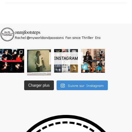
onmjfootsteps
Rachel @myworldandpassions
Fan since Thriller Era
INSTAGRAM
Suivre sur Instagram
Charger plus