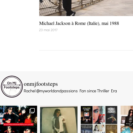
Michael Jackson à Rome (Italie), mai 1988
23 mai 2017
onmjfootsteps
Rachel @myworldandpassions
Fan since Thriller Era