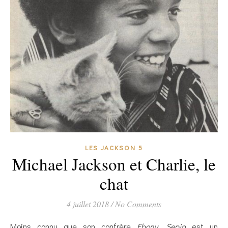
LES JACKSON 5
Michael Jackson et Charlie, le
chat
4 juillet 2018
/
No Comments
Moins connu que son confrère
Ebony
,
Sepia
est un