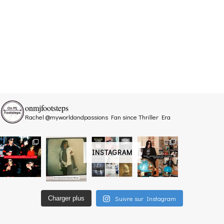
onmjfootsteps
Rachel @myworldandpassions
Fan since Thriller Era
INSTAGRAM
Suivre sur Instagram
Charger plus