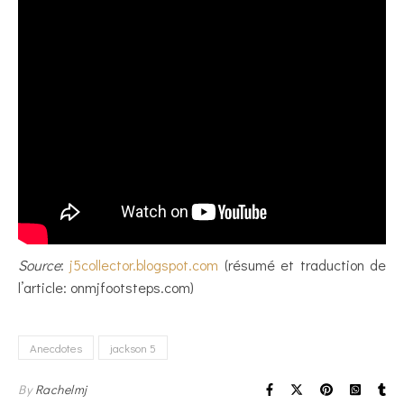
Source
:
j5collector.blogspot.com
(résumé et traduction de
l’article: onmjfootsteps.com)
Anecdotes
jackson 5
By
Rachelmj