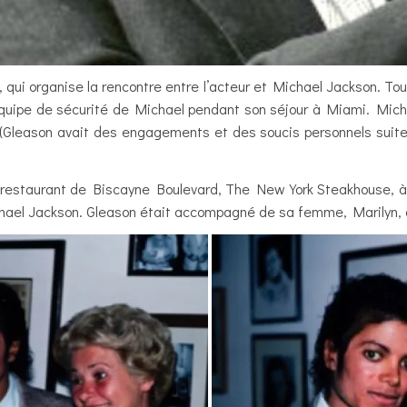
mel, qui organise la rencontre entre l’acteur et Michael Jackson. 
équipe de sécurité de Michael pendant son séjour à Miami. Michael
(Gleason avait des engagements et des soucis personnels suite 
estaurant de Biscayne Boulevard, The New York Steakhouse, à 
hael Jackson. Gleason était accompagné de sa femme, Marilyn, d