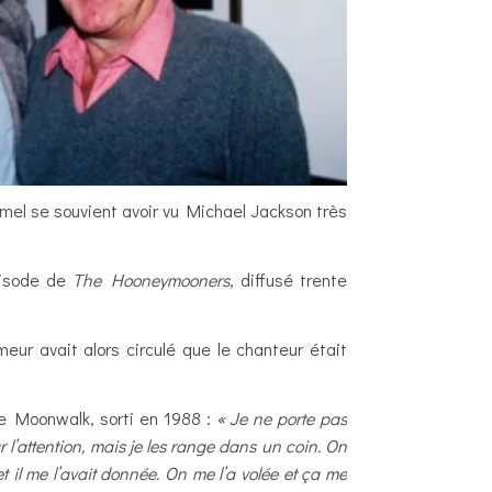
armel se souvient avoir vu Michael Jackson très
épisode de
The Hooneymooners
, diffusé trente
eur avait alors circulé que le chanteur était
re Moonwalk, sorti en 1988 :
« Je ne porte pas
l’attention, mais je les range dans un coin. On
t il me l’avait donnée. On me l’a volée et ça me