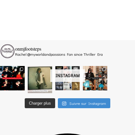
onmjfootsteps
Rachel @myworldandpassions
Fan since Thriller Era
INSTAGRAM
Suivre sur Instagram
Charger plus