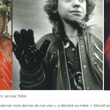
nt, en mai 1984.
ernier mois dernier de nos vies »
, a déclaré sa mère. «
(David) e