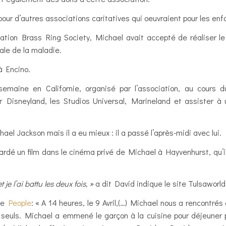
pour d’autres associations caritatives qui oeuvraient pour les en
ciation Brass Ring Society, Michael avait accepté de réaliser 
le de la maladie.
à Encino.
 semaine en Californie, organisé par l’association, au cours 
 Disneyland, les Studios Universal, Marineland et assister à
ael Jackson mais il a eu mieux : il a passé l’après-midi avec lui.
dé un film dans le cinéma privé de Michael à Hayvenhurst, qu’ils
je l’ai battu les deux fois, »
a dit David indique le site Tulsaworl
ine
People
: « A 14 heures, le 9 Avril,(…) Michael nous a rencontrés d
 seuls. Michael a emmené le garçon à la cuisine pour déjeuner p