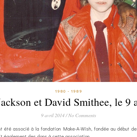
1980 - 1989
ackson et David Smithee, le 9 
9 avril 2014
/
No Comments
 été associé à la fondation Make-A-Wish, fondée au début des 
t également des dons à cette association.