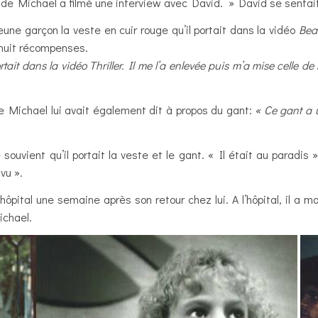
el de Michael a filmé une interview avec David. » David se senta
jeune garçon la veste en cuir rouge qu’il portait dans la vidéo
Beat
 huit récompenses.
ait dans la vidéo Thriller. Il me l’a enlevée puis m’a mise celle de l
e Michael lui avait également dit à propos du gant:
« Ce gant a u
ouvient qu’il portait la veste et le gant. « Il était au paradis » 
vu ».
hôpital une semaine après son retour chez lui. A l’hôpital, il a mo
ichael.