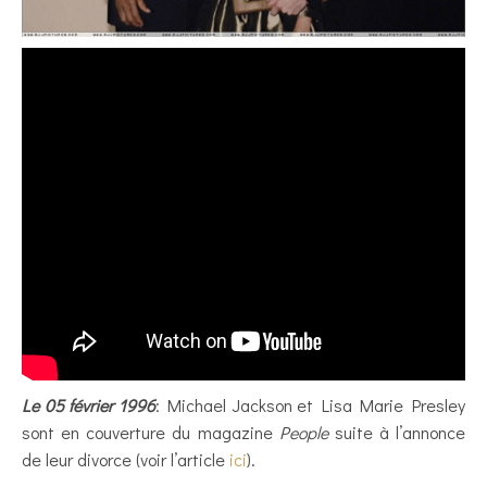
Le 05 février 1996
: Michael Jackson et Lisa Marie Presley
sont en couverture du magazine
People
suite à l’annonce
de leur divorce (voir l’article
ici
).