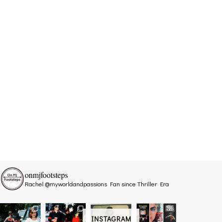
onmjfootsteps
Rachel @myworldandpassions
Fan since Thriller Era
INSTAGRAM