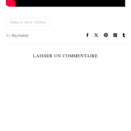
Today in MJ's HIStory
By
Rachelmj
LAISSER UN COMMENTAIRE