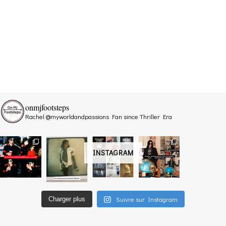
onmjfootsteps
Rachel @myworldandpassions
Fan since Thriller Era
INSTAGRAM
Suivre sur Instagram
Charger plus