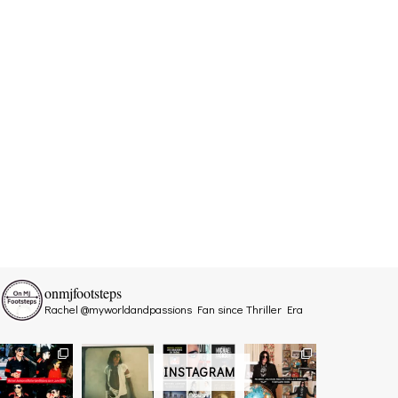
onmjfootsteps
Rachel @myworldandpassions
Fan since Thriller Era
INSTAGRAM