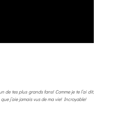
n de tes plus grands fans! Comme je te l’ai dit,
es que j’aie jamais vus de ma vie! Incroyable!