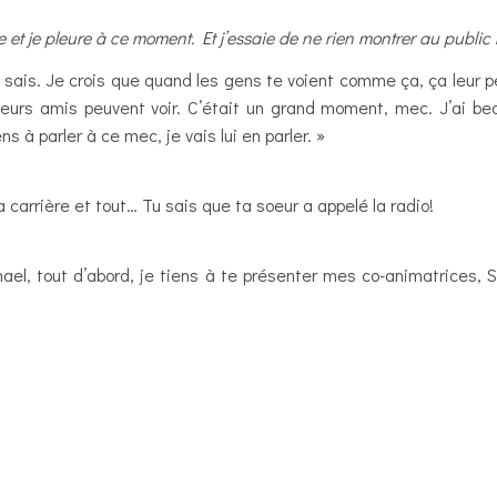
 et je pleure à ce moment. Et j’essaie de ne rien montrer au public m
 tu sais. Je crois que quand les gens te voient comme ça, ça leur
eurs amis peuvent voir. C’était un grand moment, mec. J’ai b
s à parler à ce mec, je vais lui en parler. »
Ta carrière et tout… Tu sais que ta soeur a appelé la radio!
l, tout d’abord, je tiens à te présenter mes co-animatrices, S