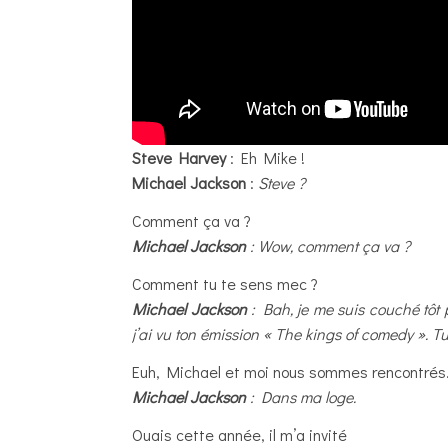
Steve Harvey
: Eh Mike !
Michael Jackson
:
Steve ?
Comment ça va ?
Michael Jackson
: Wow, comment ça va ?
Comment tu te sens mec ?
Michael Jackson
: Bah, je me suis couché tôt p
j’ai vu ton émission « The kings of comedy ». Tu 
Euh, Michael et moi nous sommes rencontré
Michael Jackson
: Dans ma loge.
Ouais cette année, il m’a invité