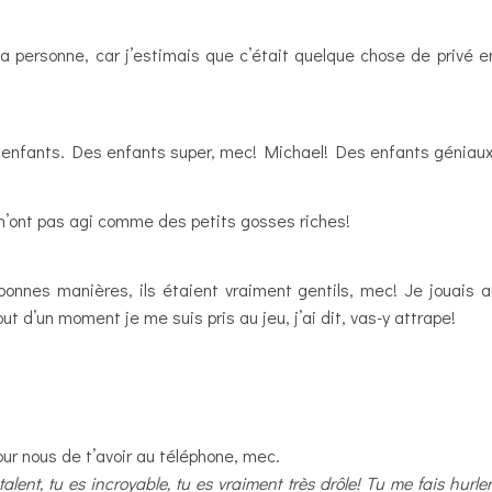
t a personne, car j’estimais que c’était quelque chose de privé en
ses enfants. Des enfants super, mec! Michael! Des enfants géniau
n’ont pas agi comme des petits gosses riches!
bonnes manières, ils étaient vraiment gentils, mec! Je jouais au
out d’un moment je me suis pris au jeu, j’ai dit, vas-y attrape!
our nous de t’avoir au téléphone, mec.
nt, tu es incroyable, tu es vraiment très drôle! Tu me fais hurler