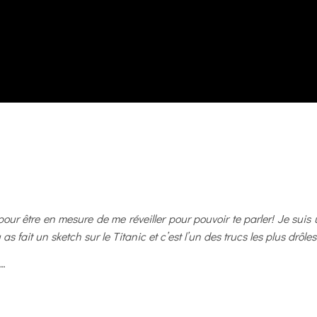
our être en mesure de me réveiller pour pouvoir te parler! Je suis u
as fait un sketch sur le Titanic et c’est l’un des trucs les plus drôl
s…