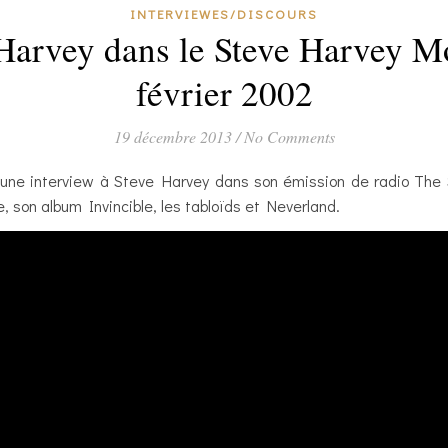
INTERVIEWES/DISCOURS
 Harvey dans le Steve Harvey M
février 2002
19 décembre 2013
/
No Comments
 une interview à Steve Harvey dans son émission de radio The
, son album Invincible, les tabloïds et Neverland.