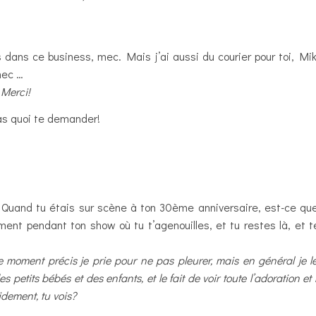
 dans ce business, mec. Mais j’ai aussi du courier pour toi, Mike.
 mec …
Merci!
s quoi te demander!
 Quand tu étais sur scène à ton 30ème anniversaire, est-ce qu
ment pendant ton show où tu t’agenouilles, et tu restes là, et t
 ce moment précis je prie pour ne pas pleurer, mais en général je
 petits bébés et des enfants, et le fait de voir toute l’adoration et 
idement, tu vois?