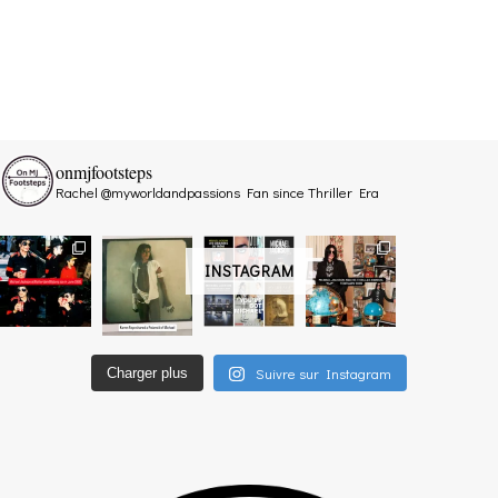
onmjfootsteps
Rachel @myworldandpassions
Fan since Thriller Era
INSTAGRAM
Suivre sur Instagram
Charger plus