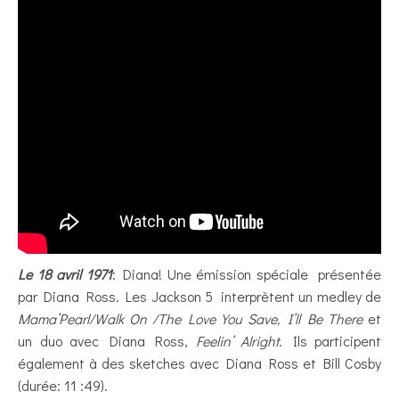
Le 18 avril 1971
: Diana! Une émission spéciale présentée
par Diana Ross. Les Jackson 5 interprètent un medley de
Mama’Pearl/Walk On /The Love You Save, I’ll Be There
et
un duo avec Diana Ross,
Feelin’ Alright
. Ils participent
également à des sketches avec Diana Ross et Bill Cosby
(durée: 11 :49).