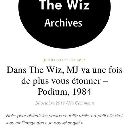
ARCHIVES: THE WIZ
Dans The Wiz, MJ va une fois
de plus vous étonner –
Podium, 1984
24 octobre 2013
/
No Comments
Note: pour obtenir les photos en taille réelle, un petit clic droit
« ouvrir l’image dans un nouvel onglet »