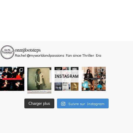
onmjfootsteps
Rachel @myworldandpassions
Fan since Thriller Era
INSTAGRAM
Suivre sur Instagram
Charger plus