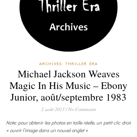
ARCHIVES: THRILLER ERA
Michael Jackson Weaves
Magic In His Music – Ebony
Junior, août/septembre 1983
2 août 2013
/
No Comments
Note: pour obtenir les photos en taille réelle, un petit clic droit
« ouvrir l’image dans un nouvel onglet »