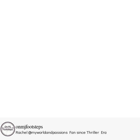
onmjfootsteps
Rachel @myworldandpassions
Fan since Thriller Era