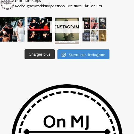
onmjfootsteps
Rachel @myworldandpassions
Fan since Thriller Era
INSTAGRAM
Suivre sur Instagram
Charger plus