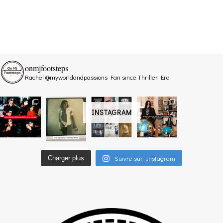
onmjfootsteps
Rachel @myworldandpassions
Fan since Thriller Era
INSTAGRAM
Suivre sur Instagram
Charger plus