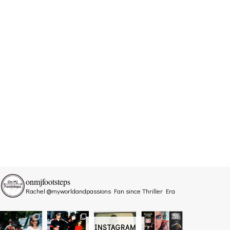
onmjfootsteps
Rachel @myworldandpassions
Fan since Thriller Era
INSTAGRAM